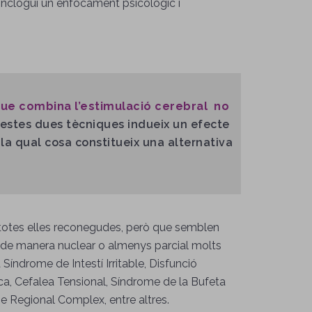
inclogui un enfocament psicològic i
ue combina l’estimulació cerebral no
uestes dues tècniques indueix un efecte
la qual cosa constitueix una alternativa
 totes elles reconegudes, però que semblen
e manera nuclear o almenys parcial molts
Síndrome de Intestí Irritable, Disfunció
ca, Cefalea Tensional, Síndrome de la Bufeta
e Regional Complex, entre altres.