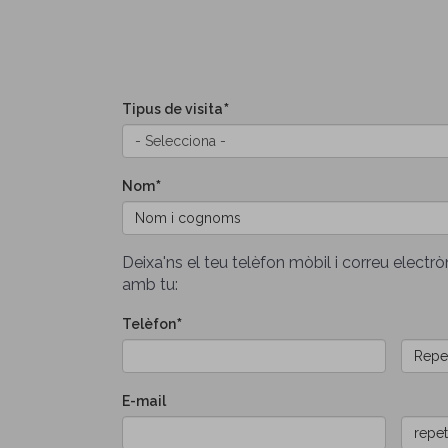
Tipus de visita
Nom
Deixa'ns el teu telèfon mòbil i correu elect
amb tu:
Telèfon
E-
E-mail
mail