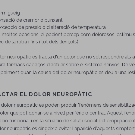
rmigueig
nsació de cremor o punxant
rcepció de pressió o d'alteració de temperatura
 moltes ocasions, el pacient percep com dolorosos, estímuls q
ec de la roba i fins i tot dels llençols)
lor neuropàtic es tracta d'un dolor que no sol respondre als 
ra fàrmacs capaços d'actuar sobre el sistema nerviós. De veg
ipalment quan la causa del dolor neuropàtic es deu a una lesió 
ACTAR EL DOLOR NEUROPÀTIC
l dolor neuropàtic es poden produir "fenòmens de sensibilitza
olor que pot donar-se a nivell perifèric o central. Aquest fe
ació funcional i en la situació de salut i social del propi pacie
lor neuropàtic es dirigeix a evitar l'aparició d'aquests símpto