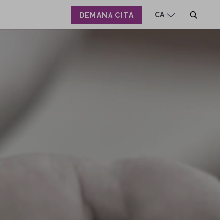
CA
DEMANA CITA
EN
ES