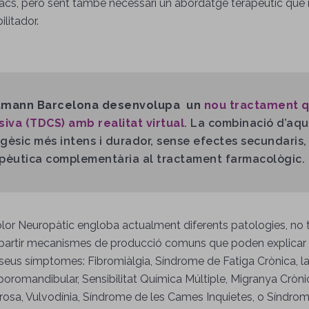
acs, però sent també necessari un abordatge terapèutic que 
ilitador.
tmann Barcelona desenvolupa un
nou tractament q
siva (TDCS) amb realitat virtual
. La combinació d’aq
gèsic més intens i durador, sense efectes secundaris, 
pèutica complementària al tractament farmacològic.
olor Neuropàtic engloba actualment diferents patologies, no
artir mecanismes de producció comuns que poden explicar d
seus símptomes: Fibromiàlgia, Síndrome de Fatiga Crònica, la 
oromandibular, Sensibilitat Química Múltiple, Migranya Cròni
rosa, Vulvodínia, Síndrome de les Cames Inquietes, o Síndrom