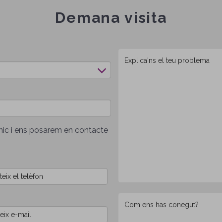
Demana visita
Missatge
rònic i ens posarem en contacte
Com
ens
has