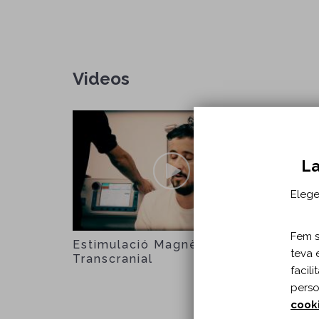
Videos
La
Elege
Fem se
Estimulació Magnètica
Sessio
teva 
Transcranial
facil
perso
cook