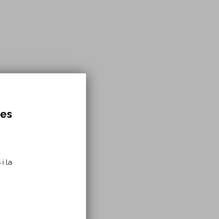
res
i la