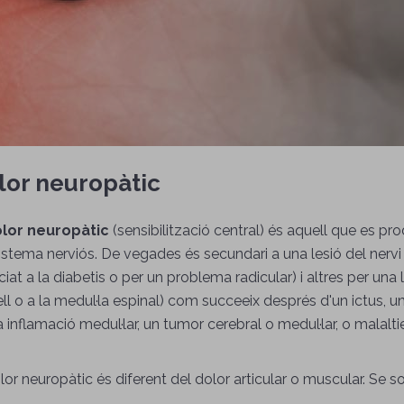
lor neuropàtic
ESTANYA ACTIVA)
lor neuropàtic
(sensibilització central) és aquell que es pr
istema nerviós. De vegades és secundari a una lesió del nervi
iat a la diabetis o per un problema radicular) i altres per una l
ll o a la medul·la espinal) com succeeix després d'un ictus, 
 inflamació medul·lar, un tumor cerebral o medul·lar, o malalti
lor neuropàtic és diferent del dolor articular o muscular. Se s