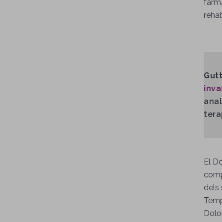
fàrm
rehab
Gut
inva
anal
tera
El D
comp
dels 
Temp
Dolo