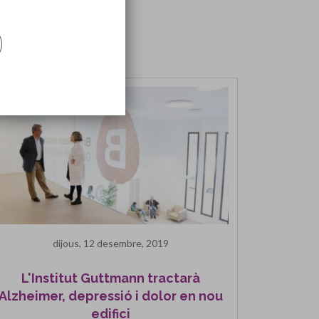
dijous, 12 desembre, 2019
L'Institut Guttmann tractarà
Alzheimer, depressió i dolor en nou
edifici