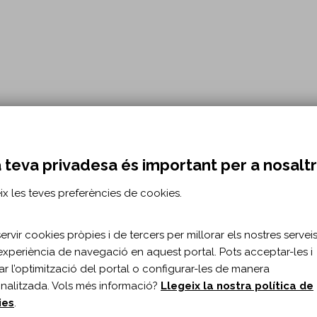
 teva privadesa és important per a nosalt
ix les teves preferències de cookies.
rvir cookies pròpies i de tercers per millorar els nostres serveis 
ns de Fisioteràpia
experiència de navegació en aquest portal. Pots acceptar-les i
itar l’optimització del portal o configurar-les de manera
nalitzada. Vols més informació?
Llegeix la nostra política de
ies
.