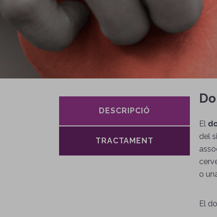
Do
DESCRIPCIÓ
(P
El
do
del s
TRACTAMENT
assoc
cerve
o una
El do