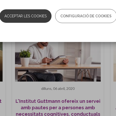
Et pot interessar
ACCEPTAR LES COOKIES
CONFIGURACIÓ DE COOKIES
dilluns, 06 abril, 2020
t
L'Institut Guttmann ofereix un servei
amb pautes per a persones amb
necessitats cognitives, conductuals