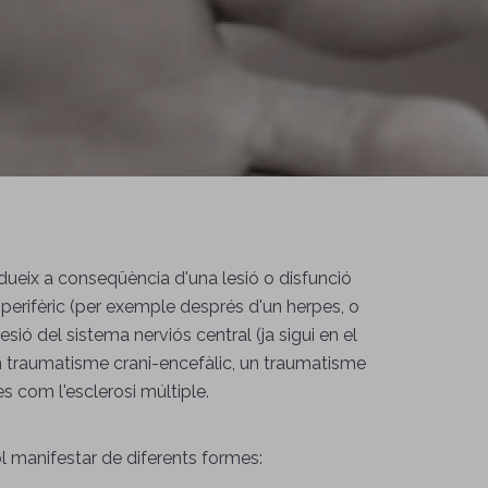
odueix a conseqüència d'una lesió o disfunció
 perifèric (per exemple després d'un herpes, o
esió del sistema nerviós central (ja sigui en el
un traumatisme crani-encefàlic, un traumatisme
es com l'esclerosi múltiple.
ol manifestar de diferents formes: