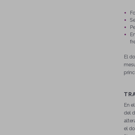
Fo
Se
Pe
En
fr
El do
mesu
princ
TR
En e
del d
alter
el do