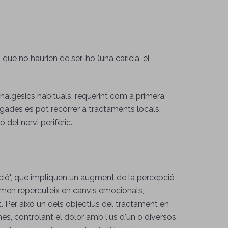
ue no haurien de ser-ho (una carícia, el
analgèsics habituals, requerint com a primera
ades es pot recórrer a tractaments locals,
del nervi perifèric.
ció", que impliquen un augment de la percepció
nomen repercuteix en canvis emocionals,
nt. Per això un dels objectius del tractament en
mes, controlant el dolor amb l'ús d'un o diversos