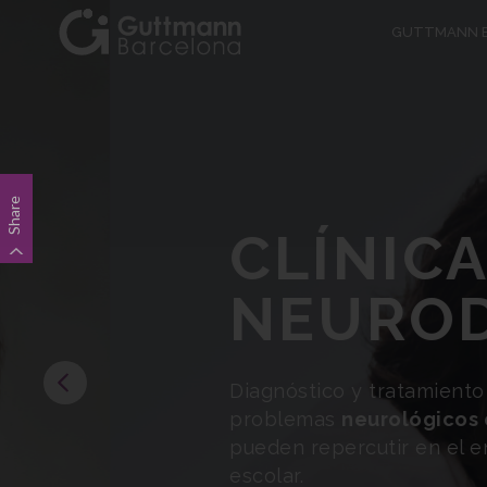
Pasar
Navegació
GUTTMANN 
al
contenido
principal
principal
Share
CLÍNICA DE
NEURODES
Diagnóstico y tratamiento de
infant
problemas
neurológicos o cognitiv
pueden repercutir en el entorno famil
escolar.