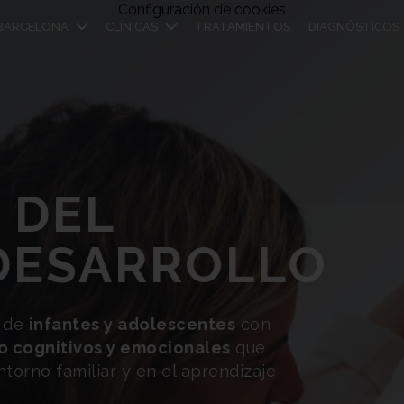
Configuración de cookies
BARCELONA
CLÍNICAS
TRATAMIENTOS
DIAGNÓSTICOS
L
ARROLLO
es y adolescentes
con
os y emocionales
que
iar y en el aprendizaje