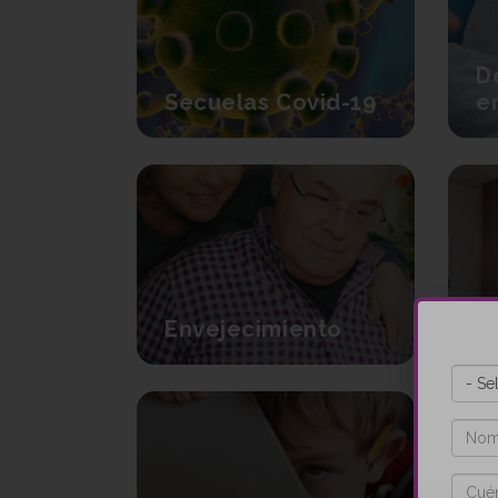
D
Secuelas Covid-19
e
Envejecimiento
Ic
Clíni