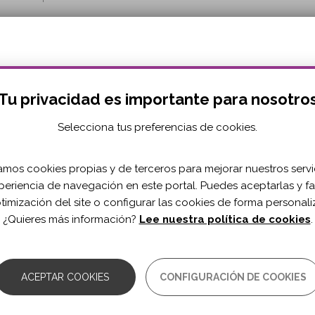
tu
roblemas de
problema
emoria
Ansiedad
¿Cómo
Tu privacidad es importante para nosotro
nos
has
Selecciona tus preferencias de cookies.
conocido?
TODOS LOS DIAGNÓSTICOS
zamos cookies propias y de terceros para mejorar nuestros servi
nos tu teléfono móvil y tu correo electrónico y nos pondrem
periencia de navegación en este portal. Puedes aceptarlas y fac
contacto contigo:
ptimización del site o configurar las cookies de forma personali
Teléfono
¿Quieres más información?
Lee nuestra política de cookies
.
ACEPTAR COOKIES
CONFIGURACIÓN DE COOKIES
Correo
Correo
¿Conoces las 
electrónico
electrónico