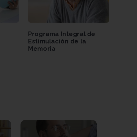
Programa Integral de
Progr
Estimulación de la
la prá
Memoria
Medit
Mindf