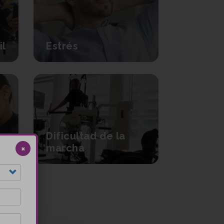
il
Estrés
Dificultad de la
marcha
×