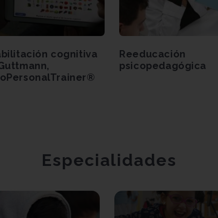
bilitación cognitiva
Reeducación
Guttmann,
psicopedagógica
oPersonalTrainer®
Especialidades