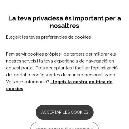
Vés
Configuració de cookies
MENÚ
al
Tog
contingut
nav
La teva privadesa és important per a
nosaltres
PARKINSON
CLÍNICA DEL PARKINSON I ALTRES TRASTORNS
Elegeix les teves preferències de cookies.
DEL MOVIMENT
Fem servir cookies pròpies i de tercers per millorar els
nostres serveis i la teva experiència de navegació en
aquest portal. Pots acceptar-les i facilitar l’optimització
del portal o configurar-les de manera personalitzada.
Parkinson
Vols més informació?
Llegeix la nostra política de
cookies
.
DESCRIPCIÓ
ACCEPTAR LES COOKIES
La malaltia de
Parkinson
és una malaltia progressiva
del sistema nerviós que es produeix quan determinades