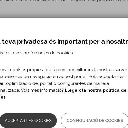
orda l'entrenament i foment de l'autonomia durant les activita
a, mobilitat en un llit i sòl, transferències i maneig de cadir
 teva privadesa és important per a nosalt
t i moment evolutiu. Igualment, el tractament fomenta la mobili
nt la realització d'aquestes activitats.
ix les teves preferències de cookies.
rvir cookies pròpies i de tercers per millorar els nostres serveis 
ions
experiència de navegació en aquest portal. Pots acceptar-les i
omenta una postura en sedestació correcta i el terapeuta rea
itar l’optimització del portal o configurar-les de manera
nalitzada. Vols més informació?
Llegeix la nostra política de
per a les activitats de la vida diària. Durant el tractament de t
ies
.
el joc com a eina per a l'aprenentatge de nous coneixements, 
àries segons el seu desenvolupament evolutiu i les seves capaci
ntatges.
ACCEPTAR LES COOKIES
CONFIGURACIÓ DE COOKIES