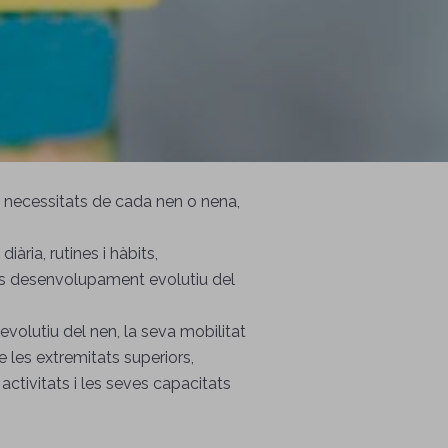
 necessitats de cada nen o nena,
iària, rutines i hàbits,
gons desenvolupament evolutiu del
volutiu del nen, la seva mobilitat
e les extremitats superiors,
 activitats i les seves capacitats