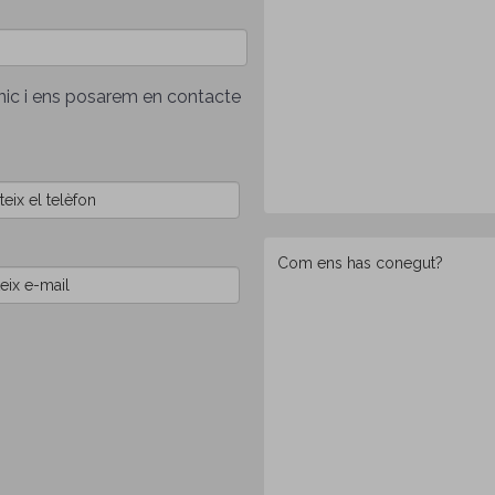
rònic i ens posarem en contacte
Com
ens
has
conegut?