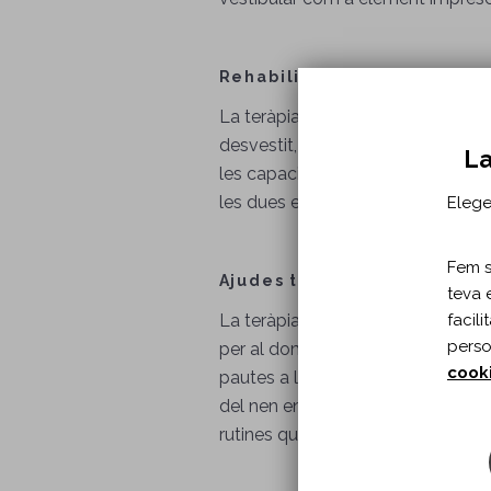
Rehabilitació funcional
La teràpia ocupacional infantil ab
desvestit, higiene, cures d'aparenç
La
les capacitats de l'infant per eda
les dues extremitats superiors dura
Elege
Fem se
Ajudes tècniques i adaptac
teva 
La teràpia ocupacional infantil f
facil
perso
per al domicili i ajudes tècniques 
cook
pautes a la família per estimular 
del nen en les seves activitats di
rutines que afavoreixin els aprene