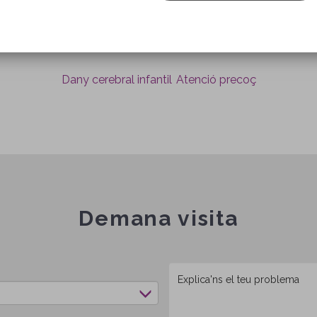
Més informació
Dany cerebral infantil
Atenció precoç
Demana visita
Missatge