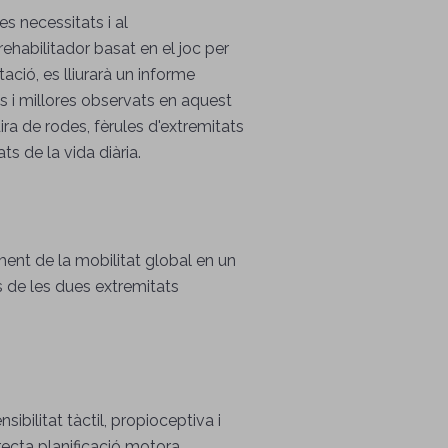
s necessitats i al
habilitador basat en el joc per
ació, es lliurarà un informe
vis i millores observats en aquest
ra de rodes, fèrules d'extremitats
ts de la vida diària.
oment de la mobilitat global en un
ús de les dues extremitats
ibilitat tàctil, propioceptiva i
ecta planificació motora.