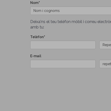
Nom
Deixa'ns el teu telèfon mòbil i correu elect
amb tu:
Telèfon
E-
E-mail
mail