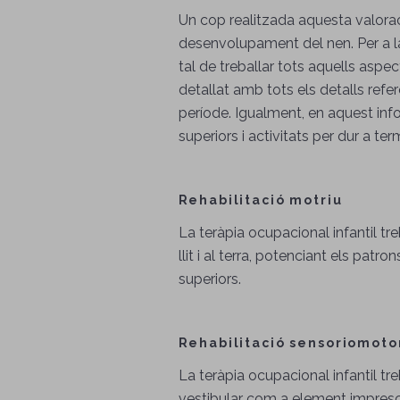
Un cop realitzada aquesta valoració
desenvolupament del nen. Per a la
tal de treballar tots aquells aspe
detallat amb tots els detalls refer
període. Igualment, en aquest inf
superiors i activitats per dur a ter
Rehabilitació motriu
La teràpia ocupacional infantil tr
llit i al terra, potenciant els pat
superiors.
Rehabilitació sensoriomoto
La teràpia ocupacional infantil tre
vestibular com a element impresci