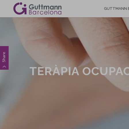
Vés
GUTTMANN 
al
contingut
Navegació
Share
principal
TERÀPIA OCUPAC