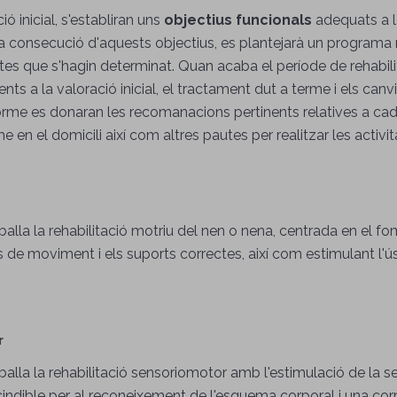
 inicial, s'establiran uns
objectius funcionals
adequats a le
 consecució d'aquests objectius, es plantejarà un programa re
ctes que s'hagin determinat. Quan acaba el període de rehabilit
ents a la valoració inicial, el tractament dut a terme i els can
orme es donaran les recomanacions pertinents relatives a cadi
me en el domicili així com altres pautes per realitzar les activita
eballa la rehabilitació motriu del nen o nena, centrada en el f
rons de moviment i els suports correctes, així com estimulant l'
r
balla la rehabilitació sensoriomotor amb l'estimulació de la sens
ndible per al reconeixement de l'esquema corporal i una corr