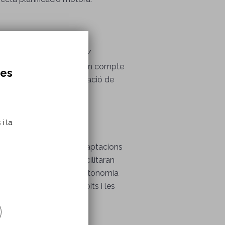
ts d'alimentació, vestit /
a de rodes, sempre tenint en compte
res
tat funcional i la integració de
i la
litza recomanacions d'adaptacions
eràpia ocupacional es facilitaran
així com per afavorir l'autonomia
tats i fomentar els hàbits i les