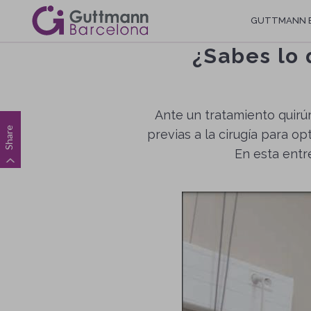
Vés
Navegació
GUTTMANN 
al
contingut
principal
¿Sabes lo 
Ante un tratamiento quirúr
Share
previas a la cirugía para o
En esta entr