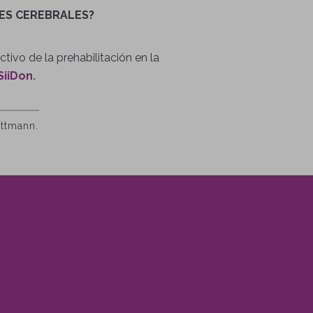
RES CEREBRALES?
tivo de la prehabilitación en la
SiiDon.
uttmann.