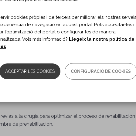
rvir cookies pròpies i de tercers per millorar els nostres serveis 
tra continuamente que pacientes con una misma enfermedad, 
experiència de navegació en aquest portal. Pots acceptar-les i
un mismo proceso quirúrgico y reciben los mismos cuidados 
itar l’optimització del portal o configurar-les de manera
nalitzada. Vols més informació?
Llegeix la nostra política de
so, evolucionar de forma distinta. La explicación a este fenó
ies
.
especto a la presencia de factores que podrían actuar de prot
 podrían dificultarla. Lo más interesante es que muchos de e
lar programas personalizados para optimizarlos previamente a l
ACCEPTAR LES COOKIES
CONFIGURACIÓ DE COOKIES
spiratoria (entre otras disciplinas), existen numerosos estudios
ísico (mejoría de la capacidad aeróbica), la reducción del
iento en técnicas de relajación y gestión del estrés que supo
evias a la cirugía para optimizar el proceso de rehabilitació
mbre de prehabilitación.