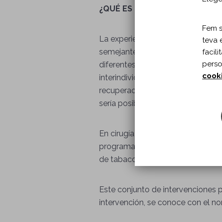
¿QUÉ ES LA PREHABILITACIÓN?
Fem se
La experiencia clínica nos mues
teva 
semejante, que son sometidos a 
facil
perso
diferentes complicaciones e, inclu
cook
interindividual entre pacientes r
recuperación y otros factores que
sería posible, en teoría, desarrol
En cirugía digestiva, cardiaca y re
programas de acondicionamiento f
de tabaco o alcohol y el entrenam
Este conjunto de intervenciones pr
intervención, se conoce con el no