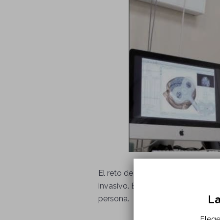
El reto de la cirugía del siglo XX
invasivo. El reto actual se centr
La
persona.
Elege