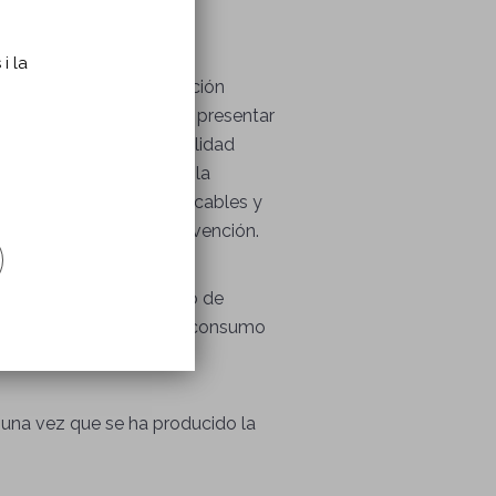
i la
con un grado de afectación
posoperatorios, pueden presentar
meno reside en la variabilidad
ectores o promotores de la
stos factores son modificables y
a realización de la intervención.
 que reflejan el beneficio de
 sobrepeso, abandonar el consumo
ne la intervención.
n una vez que se ha producido la