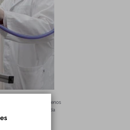
 procedimientos cada vez menos
ad de recuperación de cada
res