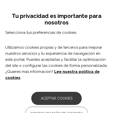
Pasar
Configuración de cookies
MENÚ
al
Tog
contenido
nav
Tu privacidad es importante para
principal
nosotros
DÉFICIT DE ATENCIÓN CON
HIPERACTIVIDAD O SIN (TDAH)
Selecciona tus preferencias de cookies.
CLÍNICA DE LA SALUD MENTAL
Utilizamos cookies propias y de terceros para mejorar
nuestros servicios y tu experiencia de navegación en
este portal. Puedes aceptarlas y facilitar la optimización
del site o configurar las cookies de forma personalizada.
Déficit de Atención con
¿Quieres más información?
Lee nuestra política de
Hiperactividad o sin (TDAH)
cookies
.
DESCRIPCIÓ
ACEPTAR COOKIES
El
Trastorno por Déficit de Atención con