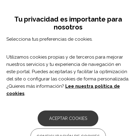
Pasar
Configuración de cookies
MENÚ
al
Tog
contenido
nav
Tu privacidad es importante para
principal
nosotros
SÍNDROMES GENÉTICOS
ATENCIÓN PRECOZ
Selecciona tus preferencias de cookies.
Utilizamos cookies propias y de terceros para mejorar
nuestros servicios y tu experiencia de navegación en
este portal. Puedes aceptarlas y facilitar la optimización
del site o configurar las cookies de forma personalizada.
Síndromes genéticos
¿Quieres más información?
Lee nuestra política de
cookies
.
DESCRIPCIÓ
ACEPTAR COOKIES
Los
síndromes genéticos
son c
ualquier alteración
genética que puede producir alteraciones en el proceso