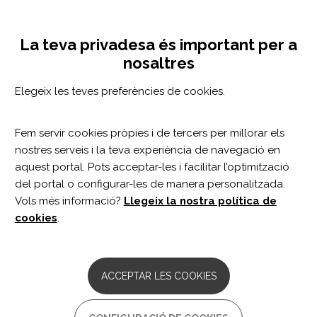
Vés
Configuració de cookies
MENÚ
al
Tog
contingut
nav
La teva privadesa és important per a
PROGRAMA DE REHABILITACIÓ DE LES
nosaltres
SEQÜELES POST-COVID I COVID
Elegeix les teves preferències de cookies.
PERSISTENT
Fem servir cookies pròpies i de tercers per millorar els
nostres serveis i la teva experiència de navegació en
aquest portal. Pots acceptar-les i facilitar l’optimització
del portal o configurar-les de manera personalitzada.
El programa de rehabilitació de les seqüeles post-covid i
Vols més informació?
Llegeix la nostra política de
de la covid persistent abasta el tractament de les
cookies
.
alteracions físiques, cognitives, conductuals i
emocionals que es poden presentar després d'haver
contret la malaltia i té com a objectiu millorar la
ACCEPTAR LES COOKIES
funcionalitat i els dèficits generats per la infecció, el
tractament o la immobilitat a conseqüència de l'ingrés