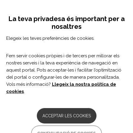
Vés
Configuració de cookies
MENÚ
al
Tog
contingut
nav
La teva privadesa és important per a
Sessió informativa del
nosaltres
programa Hanen per
Elegeix les teves preferències de cookies.
millorar la comunicació
Fem servir cookies pròpies i de tercers per millorar els
social d’infants amb TEA
nostres serveis i la teva experiència de navegació en
aquest portal. Pots acceptar-les i facilitar l’optimització
17/02/2023
del portal o configurar-les de manera personalitzada.
Vols més informació?
Llegeix la nostra política de
E
l programa “Més que paraules” (
More Than
cookies
.
Words®
) del Centre Hanen és una guia que
proporciona eines als pares i familiars d’infants
amb Trastorn de l'Espectre de l'Autisme per
ACCEPTAR LES COOKIES
fomentar les seves habilitats socials i
comunicatives.