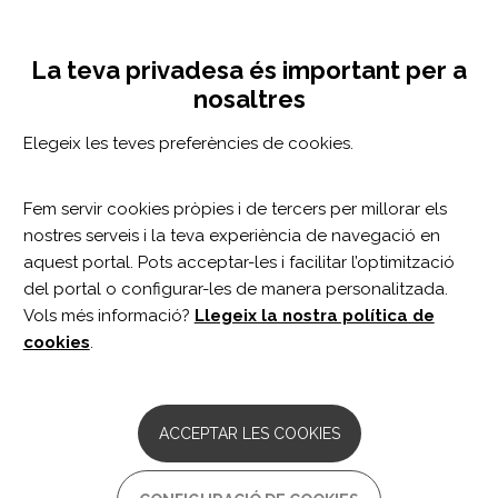
Vés
Configuració de cookies
MENÚ
al
Tog
contingut
nav
La teva privadesa és important per a
La Salut Mental es pot
nosaltres
rehabilitar
Elegeix les teves preferències de cookies.
22/04/2024
Fem servir cookies pròpies i de tercers per millorar els
Divendres passat vam inaugurar el cicle
nostres serveis i la teva experiència de navegació en
“Converses Inspiradores” a Guttmann Barcelona,
aquest portal. Pots acceptar-les i facilitar l’optimització
del portal o configurar-les de manera personalitzada.
un nou format de trobades divulgatives
Vols més informació?
Llegeix la nostra política de
pensades per compartir històries que ens
cookies
.
ajudaran a comprendre els desafiaments i les
estratègies associades a les diferents
condicions de salut o etapes de la vida des de
ACCEPTAR LES COOKIES
múltiples perspectives. Partint de les
experiències personals i amb la presència