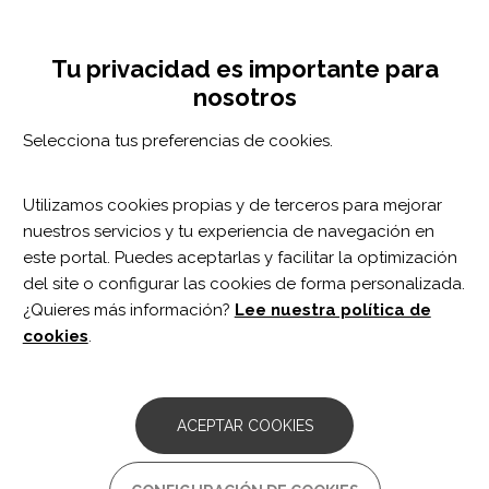
Pasar
Configuración de cookies
MENÚ
al
Tog
contenido
nav
Tu privacidad es importante para
principal
nosotros
Selecciona tus preferencias de cookies.
Utilizamos cookies propias y de terceros para mejorar
nuestros servicios y tu experiencia de navegación en
este portal. Puedes aceptarlas y facilitar la optimización
del site o configurar las cookies de forma personalizada.
¿Quieres más información?
Lee nuestra política de
cookies
.
Sheila Tapias
Fisioterapeuta
ACEPTAR COOKIES
Fisioterapeuta