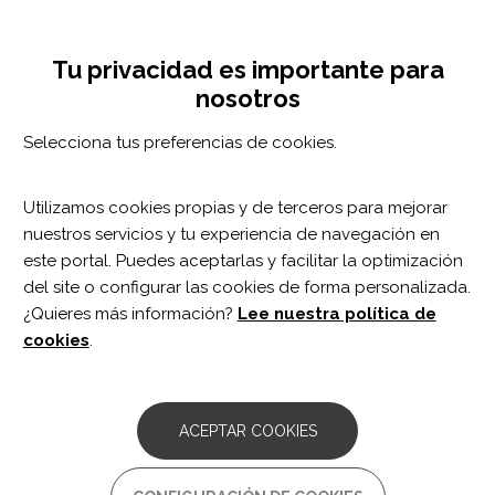
Pasar
Configuración de cookies
MENÚ
al
Tog
contenido
nav
Tu privacidad es importante para
principal
nosotros
Selecciona tus preferencias de cookies.
Utilizamos cookies propias y de terceros para mejorar
nuestros servicios y tu experiencia de navegación en
este portal. Puedes aceptarlas y facilitar la optimización
del site o configurar las cookies de forma personalizada.
¿Quieres más información?
Lee nuestra política de
cookies
.
Daniel Leno
Neuropsicólogo
ACEPTAR COOKIES
Clínica de Parkinson y otros trastornos del movimiento
Clínica del ictus y el daño cerebral adquirido