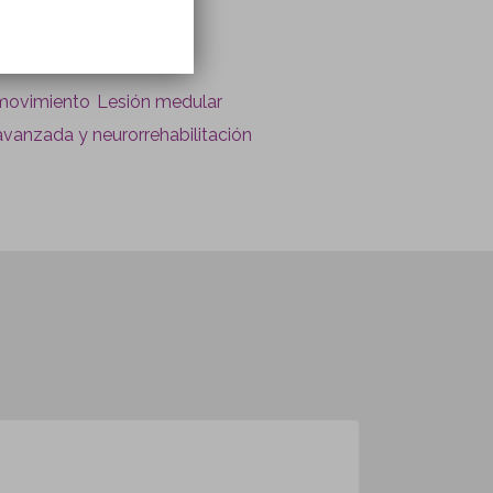
 movimiento
Lesión medular
 avanzada y neurorrehabilitación