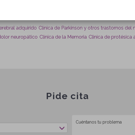
Más información
cerebral adquirido
Clínica de Parkinson y otros trastornos del
 dolor neuropático
Clínica de la Memoria
Clinica de protésica
Pide cita
Mensaje