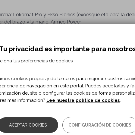
marcha: Lokomat Pro y Ekso Bionics (exoesqueleto para la dea
tor del brazo y la mano: Armeo Power
a con sistemas de estimulación multisensorial
N
Tu privacidad es importante para nosotro
grama personalizado de entrenamiento y mejora de la funcion
ciona tus preferencias de cookies.
 cabo por profesionales expertos. A partir de esta valoración 
, necesidades y expectativas de cada usuario en particular.
zamos cookies propias y de terceros para mejorar nuestros servi
periencia de navegación en este portal. Puedes aceptarlas y fac
timización del site o configurar las cookies de forma personali
isioterapia, Terapia Ocupacional, Neuropsicología y/o Logop
res más información?
Lee nuestra política de cookies
.
r terapeutas expertos, de 50 minutos de duración (antes o de
línico)
ACEPTAR COOKIES
CONFIGURACIÓN DE COOKIES